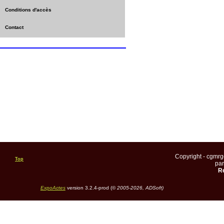
Conditions d'accès
Contact
Copyright - cgmr
Top
pa
Re
ExpoActes
version 3.2.4-prod (©
2005-2026, ADSoft)