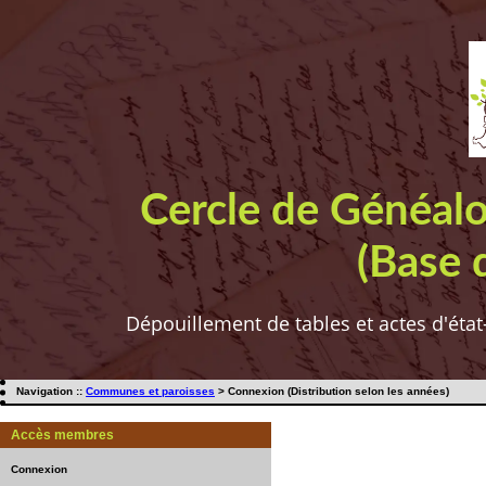
Cercle de Généal
(Base 
Dépouillement de tables et actes d'état
Navigation ::
Communes et paroisses
> Connexion (Distribution selon les années)
Accès membres
Connexion