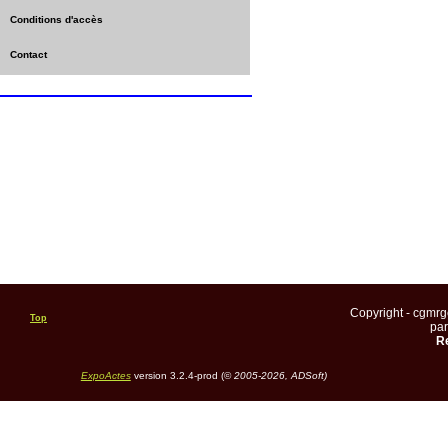
Conditions d'accès
Contact
Copyright - cgmr
Top
pa
Re
ExpoActes
version 3.2.4-prod (©
2005-2026, ADSoft)