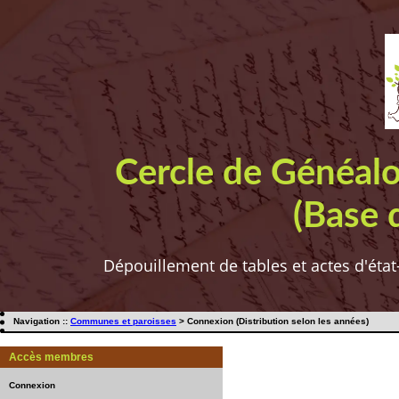
Cercle de Généal
(Base 
Dépouillement de tables et actes d'état
Navigation ::
Communes et paroisses
> Connexion (Distribution selon les années)
Accès membres
Connexion