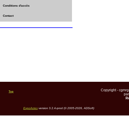
Conditions d'accès
Contact
Copyright - cgmr
Top
pa
Re
ExpoActes
version 3.2.4-prod (©
2005-2026, ADSoft)