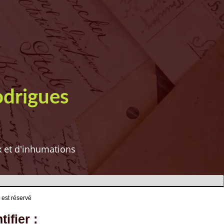
odrigues
ux et d'inhumations
 est réservé
ifier :