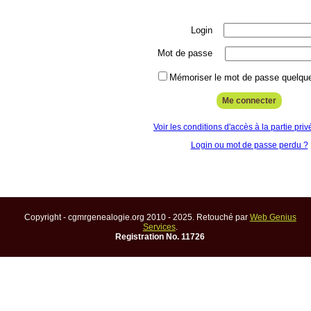
Login
Mot de passe
Mémoriser le mot de passe quelque
Voir les conditions d'accès à la partie priv
Login ou mot de passe perdu ?
Copyright - cgmrgenealogie.org 2010 - 2025. Retouché par
Web Genius
Services
.
Registration No. 11726