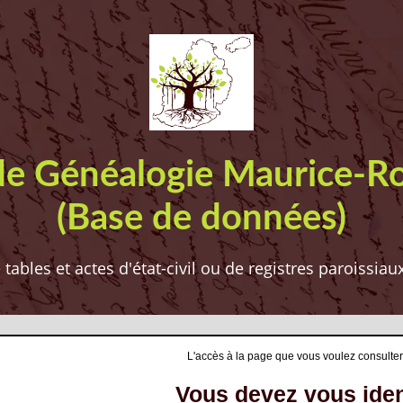
de Généalogie Maurice-R
(Base de données)
ables et actes d'état-civil ou de registres paroissia
L'accès à la page que vous voulez consulter
Vous devez vous ident