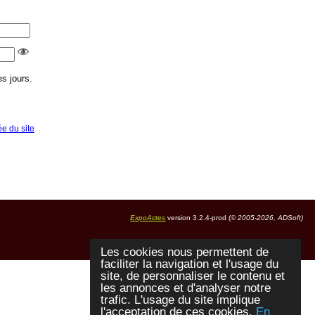
s jours.
ée du site
ExpoActes
version 3.2.4-prod (©
2005-2026, ADSoft)
Les cookies nous permettent de
faciliter la navigation et l'usage du
site, de personnaliser le contenu et
les annonces et d'analyser notre
trafic. L'usage du site implique
l'acceptation de ces cookies.
En