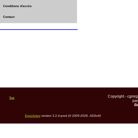
Conditions d'accès
Contact
Copyright - cgmr
Top
pa
Re
ExpoActes
version 3.2.4-prod (©
2005-2026, ADSoft)