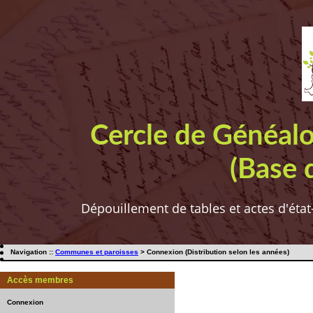
Cercle de Généal
(Base 
Dépouillement de tables et actes d'état
Navigation ::
Communes et paroisses
> Connexion (Distribution selon les années)
Accès membres
Connexion