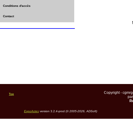
Conditions d'accès
Contact
Copyright - cgmr
Top
pa
Re
ExpoActes
version 3.2.4-prod (©
2005-2026, ADSoft)