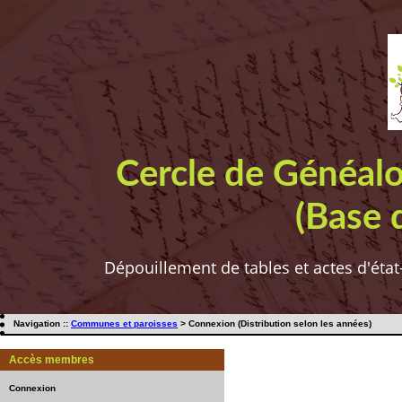
Cercle de Généal
(Base 
Dépouillement de tables et actes d'état
Navigation ::
Communes et paroisses
> Connexion (Distribution selon les années)
Accès membres
Connexion