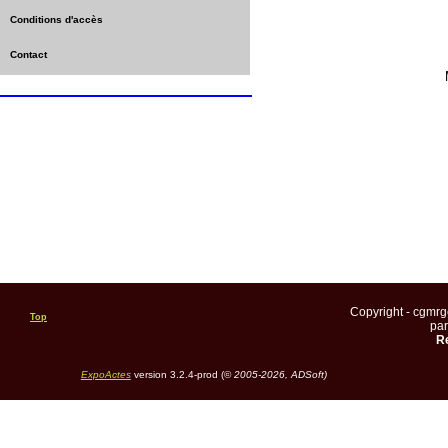
Conditions d'accès
Contact
Copyright - cgmr
Top
pa
Re
ExpoActes
version 3.2.4-prod (©
2005-2026, ADSoft)