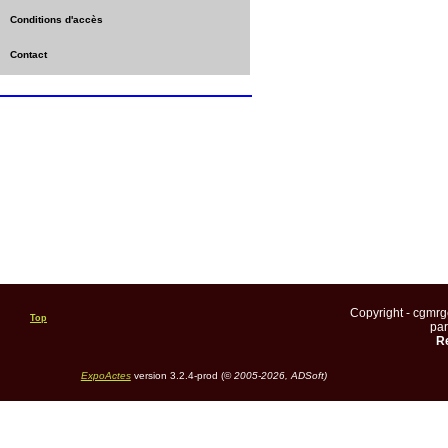
Conditions d'accès
Contact
Copyright - cgmr
Top
pa
Re
ExpoActes
version 3.2.4-prod (©
2005-2026, ADSoft)