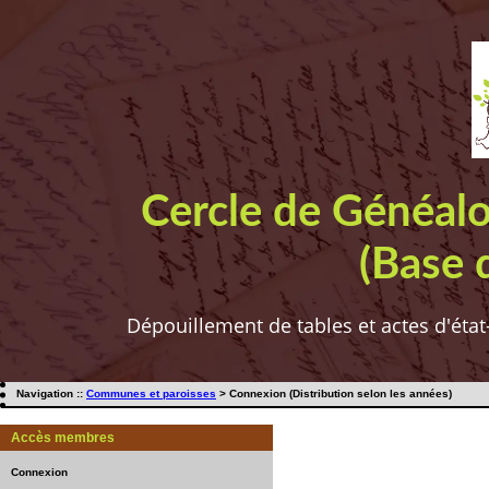
Cercle de Généal
(Base 
Dépouillement de tables et actes d'état
Navigation ::
Communes et paroisses
> Connexion (Distribution selon les années)
Accès membres
Connexion