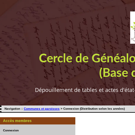
Cercle de Généal
(Base 
Dépouillement de tables et actes d'état
Navigation ::
Communes et paroisses
> Connexion (Distribution selon les années)
Accès membres
Connexion