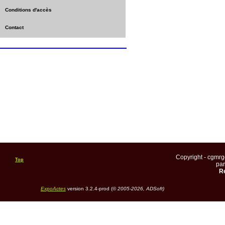
Conditions d'accès
Contact
Copyright - cgmr
Top
pa
Re
ExpoActes
version 3.2.4-prod (©
2005-2026, ADSoft)