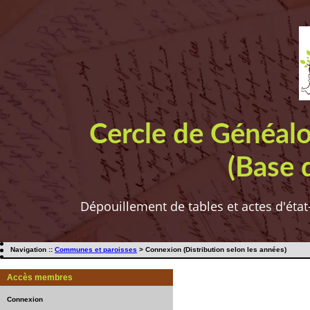
Cercle de Généal
(Base 
Dépouillement de tables et actes d'état
Navigation ::
Communes et paroisses
> Connexion (Distribution selon les années)
Accès membres
Connexion