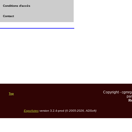
Conditions d'accès
Contact
Copyright - cgmr
Top
pa
Re
ExpoActes
version 3.2.4-prod (©
2005-2026, ADSoft)