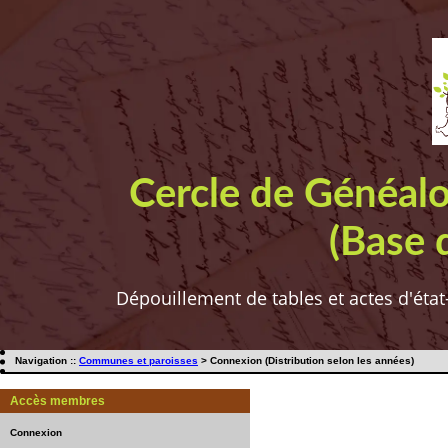
Cercle de Généal
(Base 
Dépouillement de tables et actes d'état
Navigation ::
Communes et paroisses
> Connexion (Distribution selon les années)
Accès membres
Connexion