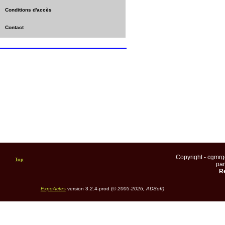
Conditions d'accès
Contact
Copyright - cgmr
Top
pa
Re
ExpoActes
version 3.2.4-prod (©
2005-2026, ADSoft)