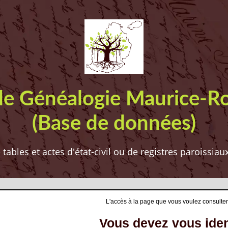
de Généalogie Maurice-R
(Base de données)
ables et actes d'état-civil ou de registres paroissia
L'accès à la page que vous voulez consulter
Vous devez vous ident