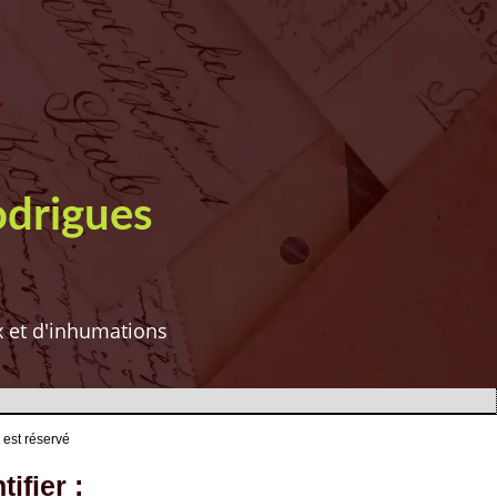
odrigues
ux et d'inhumations
 est réservé
ifier :