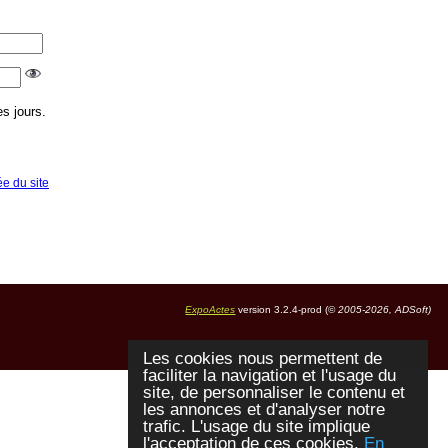
s jours.
ée du site
ExpoActes
version 3.2.4-prod (©
2005-2026, ADSoft)
Les cookies nous permettent de
faciliter la navigation et l'usage du
site, de personnaliser le contenu et
les annonces et d'analyser notre
trafic. L'usage du site implique
l'acceptation de ces cookies.
En