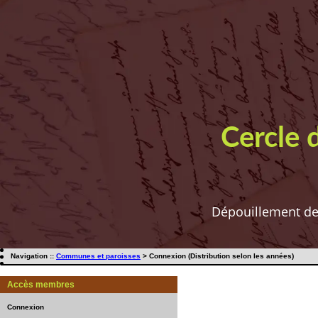
Cercle 
Dépouillement de t
Navigation ::
Communes et paroisses
> Connexion (Distribution selon les années)
Accès membres
Connexion