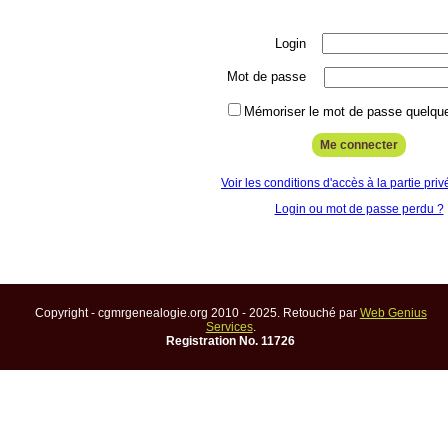
Login
Mot de passe
Mémoriser le mot de passe quelque
Voir les conditions d'accès à la partie priv
Login ou mot de passe perdu ?
Copyright - cgmrgenealogie.org 2010 - 2025. Retouché par
Web Genius
Services
.
Registration No. 11726