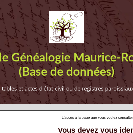
de Généalogie Maurice-R
(Base de données)
ables et actes d'état-civil ou de registres paroissia
L'accès à la page que vous voulez consulter
Vous devez vous ident