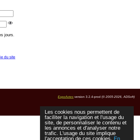
s jours.
ée du site
ExpoActes
version 3.2.4-prod (©
2005-2026, ADSoft)
Les cookies nous permettent de
faciliter la navigation et l'usage du
site, de personnaliser le contenu et
les annonces et d'analyser notre
trafic. L'usage du site implique
l'acceptation de ces cookies.
En