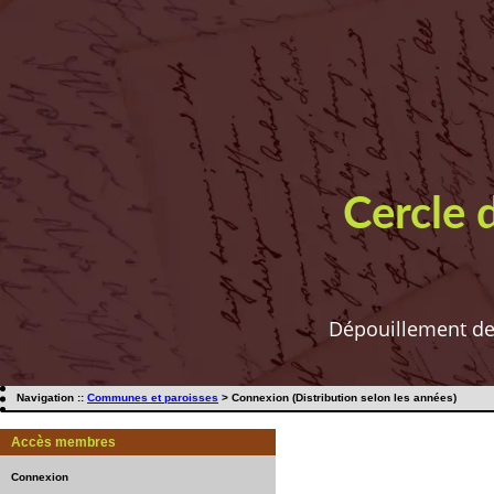
Cercle 
Dépouillement de t
Navigation ::
Communes et paroisses
> Connexion (Distribution selon les années)
Accès membres
Connexion