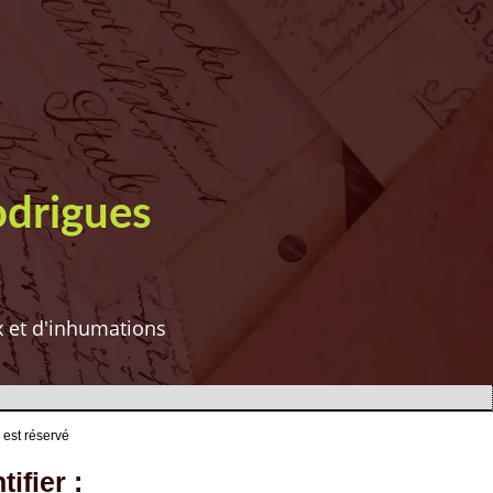
odrigues
ux et d'inhumations
 est réservé
ifier :