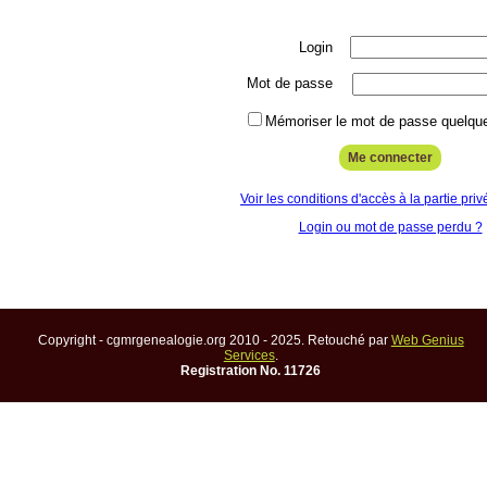
Login
Mot de passe
Mémoriser le mot de passe quelque
Voir les conditions d'accès à la partie priv
Login ou mot de passe perdu ?
Copyright - cgmrgenealogie.org 2010 - 2025. Retouché par
Web Genius
Services
.
Registration No. 11726