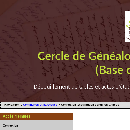
Cercle de Généal
(Base 
Dépouillement de tables et actes d'état
Navigation ::
Communes et paroisses
> Connexion (Distribution selon les années)
Accès membres
Connexion