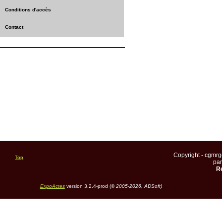
Conditions d'accès
Contact
Copyright - cgmr
Top
pa
Re
ExpoActes
version 3.2.4-prod (©
2005-2026, ADSoft)