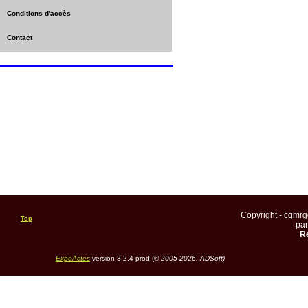
Conditions d'accès
Contact
Copyright - cgmr
Top
pa
Re
ExpoActes
version 3.2.4-prod (©
2005-2026, ADSoft)