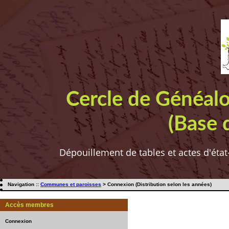
Cercle de Généal
(Base 
Dépouillement de tables et actes d'état
Navigation ::
Communes et paroisses
> Connexion (Distribution selon les années)
Accès membres
Connexion