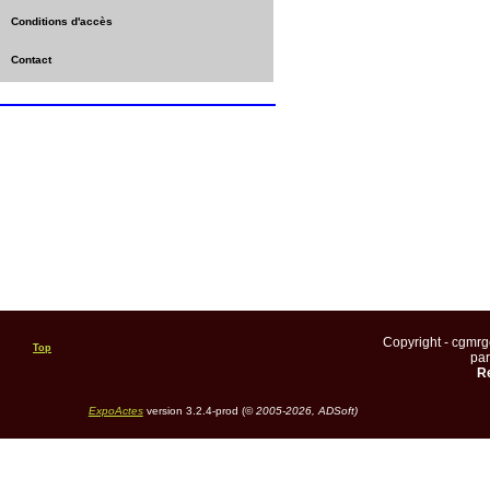
Conditions d'accès
Contact
Copyright - cgmr
Top
pa
Re
ExpoActes
version 3.2.4-prod (©
2005-2026, ADSoft)