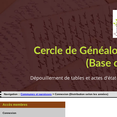
Cercle de Généal
(Base 
Dépouillement de tables et actes d'état
Navigation ::
Communes et paroisses
> Connexion (Distribution selon les années)
Accès membres
Connexion