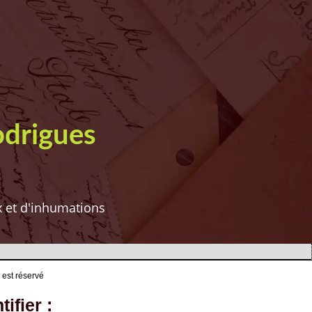
odrigues
ux et d'inhumations
 est réservé
ifier :