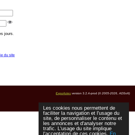
s jours.
ée du site
ExpoActes
version 3.2.4-prod (©
2005-2026, ADSoft)
Les cookies nous permettent de
faciliter la navigation et l'usage du
site, de personnaliser le contenu et
les annonces et d'analyser notre
trafic. L'usage du site implique
l'acceptation de ces cookies.
En