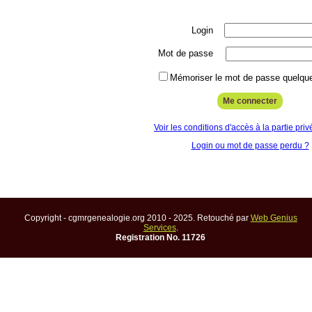
Login
Mot de passe
Mémoriser le mot de passe quelque
Voir les conditions d'accès à la partie priv
Login ou mot de passe perdu ?
Copyright - cgmrgenealogie.org 2010 - 2025. Retouché par
Web Genius
Services
.
Registration No. 11726