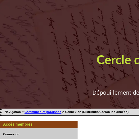
Cercle 
Dépouillement de t
Navigation ::
Communes et paroisses
> Connexion (Distribution selon les années)
Accès membres
Connexion