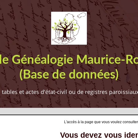
de Généalogie Maurice-R
(Base de données)
ables et actes d'état-civil ou de registres paroissia
L'accès à la page que vous voulez consulter
Vous devez vous ident