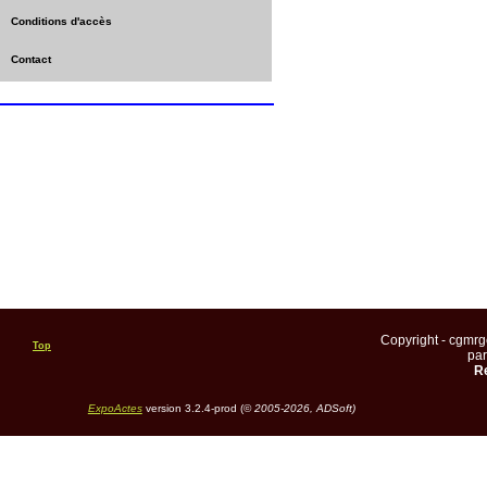
Conditions d'accès
Contact
Copyright - cgmr
Top
pa
Re
ExpoActes
version 3.2.4-prod (©
2005-2026, ADSoft)