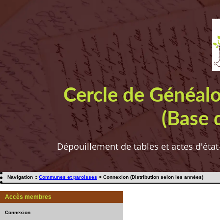
Cercle de Généal
(Base 
Dépouillement de tables et actes d'état
Navigation ::
Communes et paroisses
> Connexion (Distribution selon les années)
Accès membres
Connexion