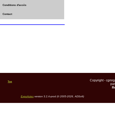
Conditions d'accès
Contact
Copyright - cgmr
Top
pa
Re
ExpoActes
version 3.2.4-prod (©
2005-2026, ADSoft)