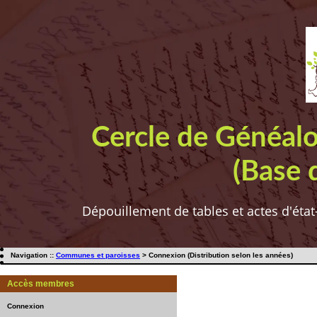
Cercle de Généal
(Base 
Dépouillement de tables et actes d'état
Navigation ::
Communes et paroisses
> Connexion (Distribution selon les années)
Accès membres
Connexion