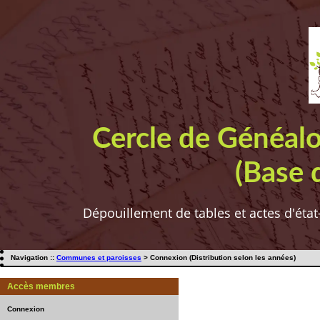
Cercle de Généal
(Base 
Dépouillement de tables et actes d'état
Navigation ::
Communes et paroisses
> Connexion (Distribution selon les années)
Accès membres
Connexion