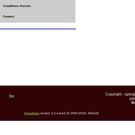
Conditions d'accès
Contact
Copyright - cgmr
Top
pa
Re
ExpoActes
version 3.2.4-prod (©
2005-2026, ADSoft)