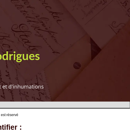
odrigues
ux et d'inhumations
 est réservé
ifier :