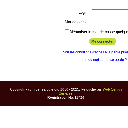
Login
Mot de passe
Mémoriser le mot de passe quelque
Voir les conditions d'accès à la partie priv
Login ou mot de passe perdu ?
Copyright - cgmrgenealogie.org 2010 - 2025. Retouché par
Web Genius
Services
.
Registration No. 11726