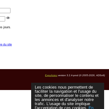
s jours.
ée du site
ExpoActes
version 3.2.4-prod (©
2005-2026, ADSoft)
Les cookies nous permettent de
faciliter la navigation et l'usage du
site, de personnaliser le contenu et
les annonces et d'analyser notre
trafic. L'usage du site implique
l'acceptation de ces cookies.
En