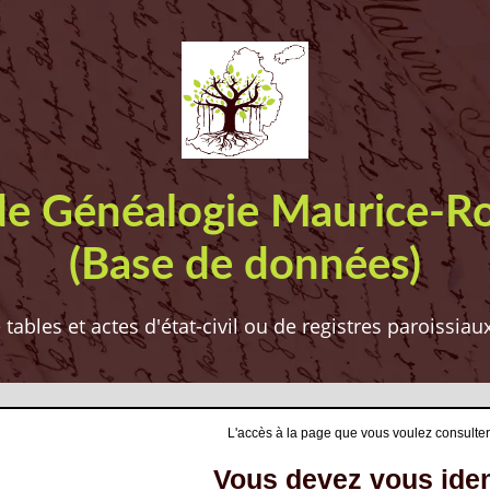
de Généalogie Maurice-R
(Base de données)
ables et actes d'état-civil ou de registres paroissia
L'accès à la page que vous voulez consulter
Vous devez vous ident