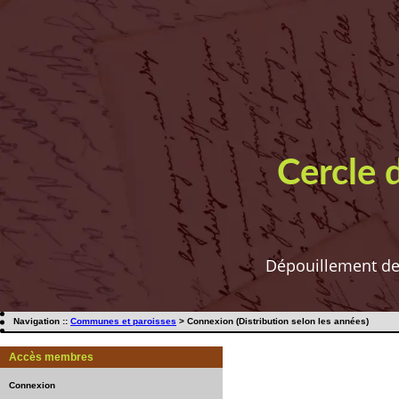
Cercle 
Dépouillement de t
Navigation ::
Communes et paroisses
> Connexion (Distribution selon les années)
Accès membres
Connexion