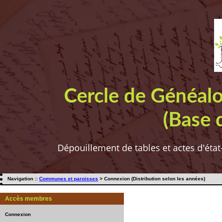
Cercle de Généal
(Base 
Dépouillement de tables et actes d'état
Navigation ::
Communes et paroisses
> Connexion (Distribution selon les années)
Accès membres
Connexion