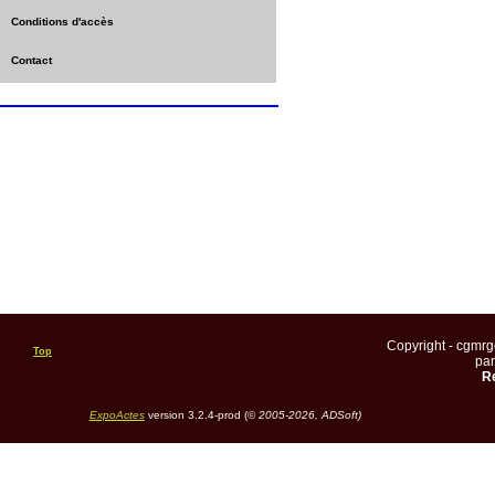
Conditions d'accès
Contact
Copyright - cgmr
Top
pa
Re
ExpoActes
version 3.2.4-prod (©
2005-2026, ADSoft)