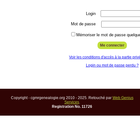
Login
Mot de passe
Mémoriser le mot de passe quelque
Voir les conditions d'accès à la partie priv
Login ou mot de passe perdu ?
Copyright - cgmrgenealogie.org 2010 - 2025. Retouché par
Web Genius
Services
.
Registration No. 11726