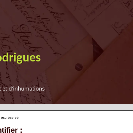
odrigues
ux et d'inhumations
 est réservé
ifier :