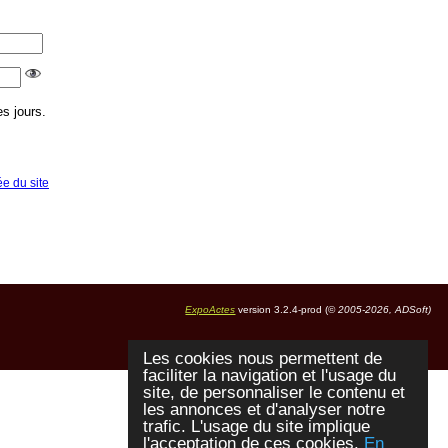
s jours.
ée du site
ExpoActes
version 3.2.4-prod (©
2005-2026, ADSoft)
Les cookies nous permettent de
faciliter la navigation et l'usage du
site, de personnaliser le contenu et
les annonces et d'analyser notre
trafic. L'usage du site implique
l'acceptation de ces cookies.
En