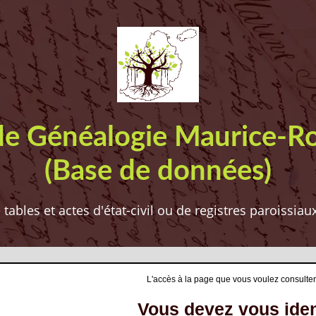
de Généalogie Maurice-R
(Base de données)
ables et actes d'état-civil ou de registres paroissia
L'accès à la page que vous voulez consulter
Vous devez vous ident