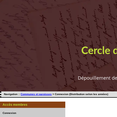
Cercle 
Dépouillement de t
Navigation ::
Communes et paroisses
> Connexion (Distribution selon les années)
Accès membres
Connexion