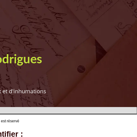
odrigues
ux et d'inhumations
 est réservé
ifier :