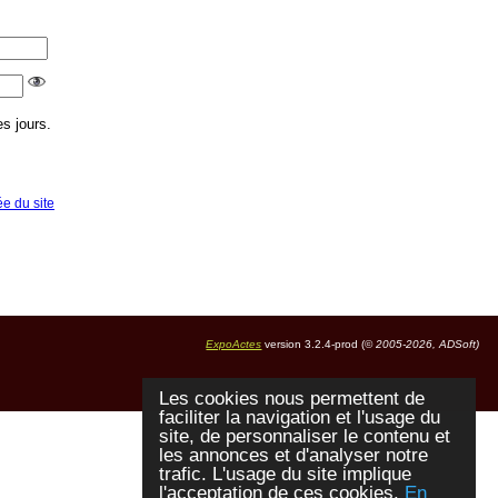
s jours.
ée du site
ExpoActes
version 3.2.4-prod (©
2005-2026, ADSoft)
Les cookies nous permettent de
faciliter la navigation et l'usage du
site, de personnaliser le contenu et
les annonces et d'analyser notre
trafic. L'usage du site implique
l'acceptation de ces cookies.
En