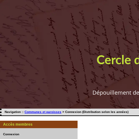
Cercle 
Dépouillement de t
Navigation ::
Communes et paroisses
> Connexion (Distribution selon les années)
Accès membres
Connexion