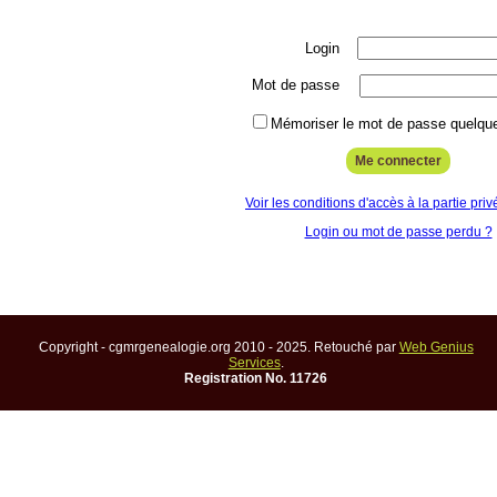
Login
Mot de passe
Mémoriser le mot de passe quelque
Voir les conditions d'accès à la partie priv
Login ou mot de passe perdu ?
Copyright - cgmrgenealogie.org 2010 - 2025. Retouché par
Web Genius
Services
.
Registration No. 11726