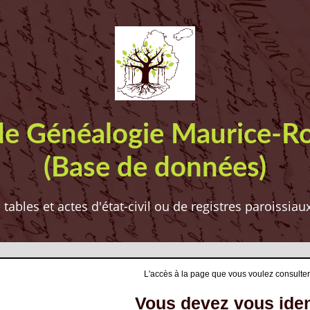
de Généalogie Maurice-R
(Base de données)
ables et actes d'état-civil ou de registres paroissia
L'accès à la page que vous voulez consulter
Vous devez vous ident