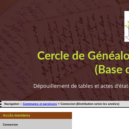
Cercle de Généal
(Base 
Dépouillement de tables et actes d'état
Navigation ::
Communes et paroisses
> Connexion (Distribution selon les années)
Accès membres
Connexion