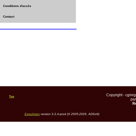
Conditions d'accès
Contact
Copyright - cgmr
Top
pa
Re
ExpoActes
version 3.2.4-prod (©
2005-2026, ADSoft)