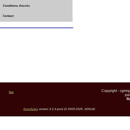
Conditions d'accès
Contact
Copyright - cgmr
Top
pa
Re
ExpoActes
version 3.2.4-prod (©
2005-2026, ADSoft)