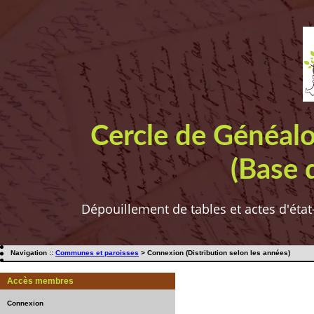
Cercle de Généal
(Base 
Dépouillement de tables et actes d'état
Navigation ::
Communes et paroisses
> Connexion (Distribution selon les années)
Accès membres
Connexion