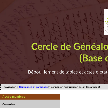
Cercle de Généal
(Base 
Dépouillement de tables et actes d'état
Navigation ::
Communes et paroisses
> Connexion (Distribution selon les années)
Accès membres
Connexion