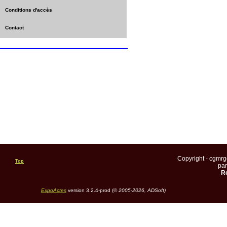
Conditions d'accès
Contact
Copyright - cgmr
Top
pa
Re
ExpoActes
version 3.2.4-prod (©
2005-2026, ADSoft)