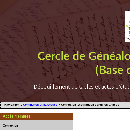
Cercle de Généal
(Base 
Dépouillement de tables et actes d'état
Navigation ::
Communes et paroisses
> Connexion (Distribution selon les années)
Accès membres
Connexion