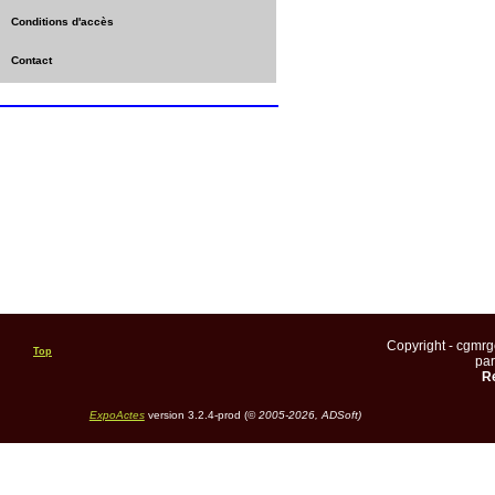
Conditions d'accès
Contact
Copyright - cgmr
Top
pa
Re
ExpoActes
version 3.2.4-prod (©
2005-2026, ADSoft)