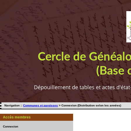
Cercle de Généal
(Base 
Dépouillement de tables et actes d'état
Navigation ::
Communes et paroisses
> Connexion (Distribution selon les années)
Accès membres
Connexion