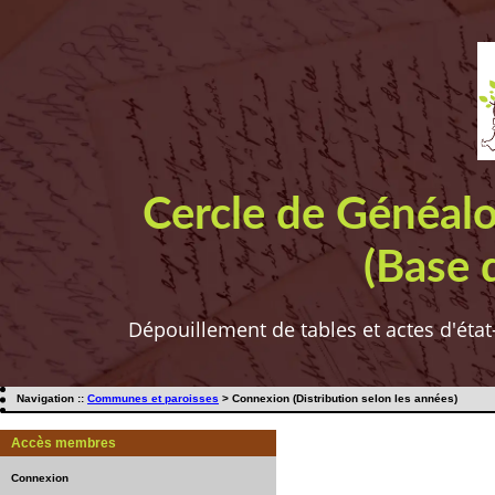
Cercle de Généal
(Base 
Dépouillement de tables et actes d'état
Navigation ::
Communes et paroisses
> Connexion (Distribution selon les années)
Accès membres
Connexion