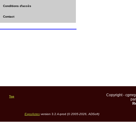
Conditions d'accès
Contact
Copyright - cgmr
Top
pa
Re
ExpoActes
version 3.2.4-prod (©
2005-2026, ADSoft)