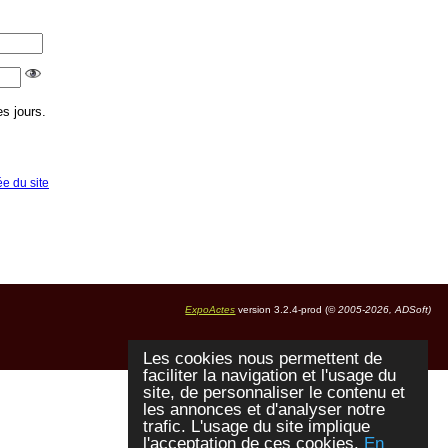
s jours.
ée du site
ExpoActes
version 3.2.4-prod (©
2005-2026, ADSoft)
Les cookies nous permettent de
faciliter la navigation et l'usage du
site, de personnaliser le contenu et
les annonces et d'analyser notre
trafic. L'usage du site implique
l'acceptation de ces cookies.
En