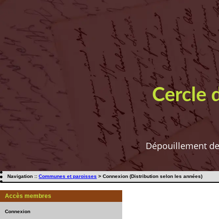
Cercle 
Dépouillement de t
Navigation ::
Communes et paroisses
> Connexion (Distribution selon les années)
Accès membres
Connexion