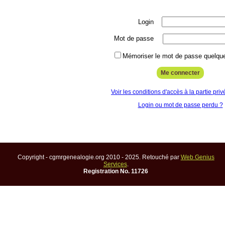
Login
Mot de passe
Mémoriser le mot de passe quelque
Voir les conditions d'accès à la partie priv
Login ou mot de passe perdu ?
Copyright - cgmrgenealogie.org 2010 - 2025. Retouché par
Web Genius
Services
.
Registration No. 11726