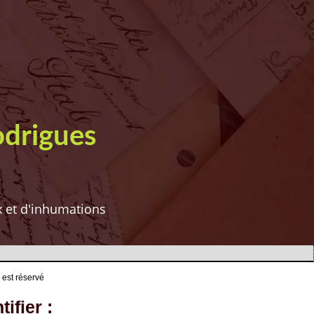
odrigues
ux et d'inhumations
 est réservé
ifier :