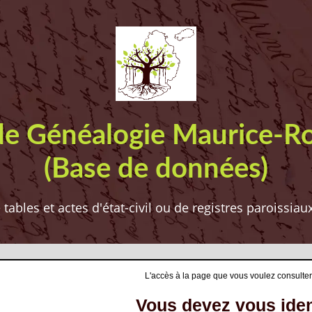
de Généalogie Maurice-R
(Base de données)
ables et actes d'état-civil ou de registres paroissia
L'accès à la page que vous voulez consulter
Vous devez vous ident