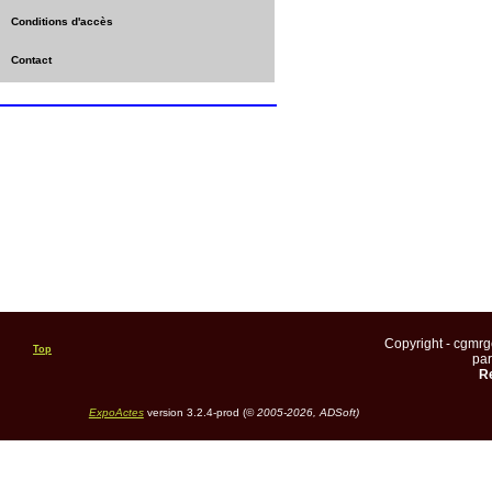
Conditions d'accès
Contact
Copyright - cgmr
Top
pa
Re
ExpoActes
version 3.2.4-prod (©
2005-2026, ADSoft)