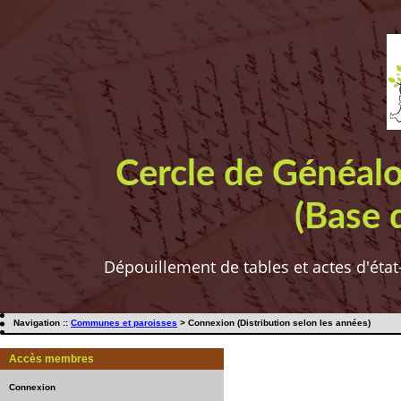
Cercle de Généal
(Base 
Dépouillement de tables et actes d'état
Navigation ::
Communes et paroisses
> Connexion (Distribution selon les années)
Accès membres
Connexion