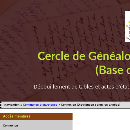
Cercle de Généal
(Base 
Dépouillement de tables et actes d'état
Navigation ::
Communes et paroisses
> Connexion (Distribution selon les années)
Accès membres
Connexion