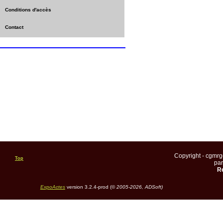
Conditions d'accès
Contact
Copyright - cgmr
Top
pa
Re
ExpoActes
version 3.2.4-prod (©
2005-2026, ADSoft)