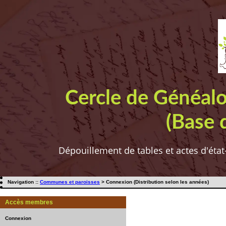
Cercle de Généal
(Base 
Dépouillement de tables et actes d'état
Navigation ::
Communes et paroisses
> Connexion (Distribution selon les années)
Accès membres
Connexion