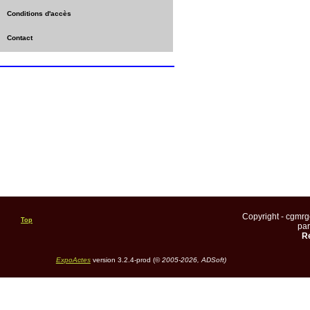
Conditions d'accès
Contact
Copyright - cgmr
Top
pa
Re
ExpoActes
version 3.2.4-prod (©
2005-2026, ADSoft)