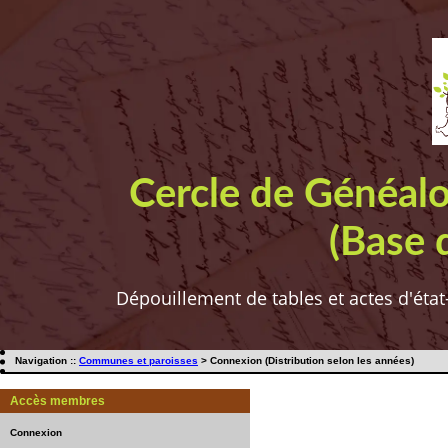
Cercle de Généal
(Base 
Dépouillement de tables et actes d'état
Navigation ::
Communes et paroisses
> Connexion (Distribution selon les années)
Accès membres
Connexion