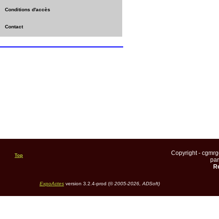
Conditions d'accès
Contact
Copyright - cgmr
Top
pa
Re
ExpoActes
version 3.2.4-prod (©
2005-2026, ADSoft)