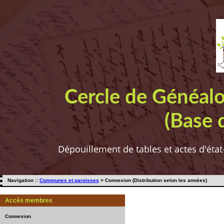
Cercle de Généal
(Base 
Dépouillement de tables et actes d'état
Navigation ::
Communes et paroisses
> Connexion (Distribution selon les années)
Accès membres
Connexion