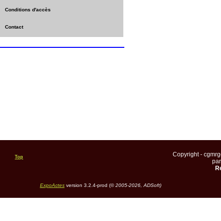
Conditions d'accès
Contact
Copyright - cgmr
Top
pa
Re
ExpoActes
version 3.2.4-prod (©
2005-2026, ADSoft)