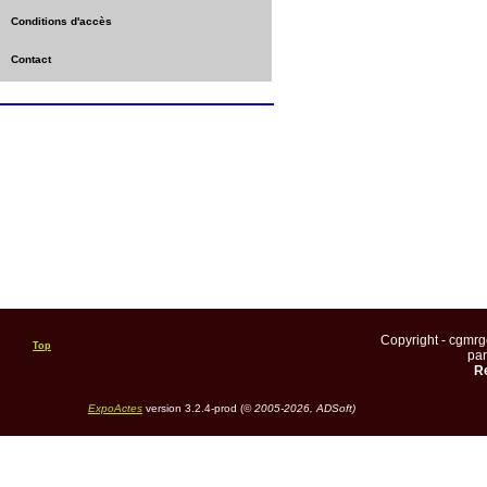
Conditions d'accès
Contact
Copyright - cgmr
Top
pa
Re
ExpoActes
version 3.2.4-prod (©
2005-2026, ADSoft)