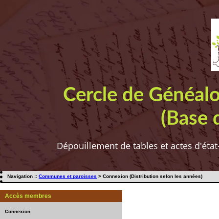
Cercle de Généal
(Base 
Dépouillement de tables et actes d'état
Navigation ::
Communes et paroisses
> Connexion (Distribution selon les années)
Accès membres
Connexion