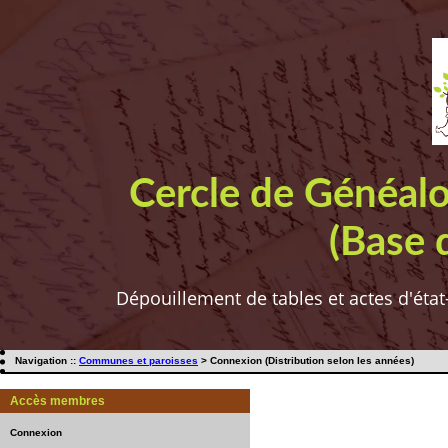
Cercle de Généal
(Base 
Dépouillement de tables et actes d'état
Navigation ::
Communes et paroisses
> Connexion (Distribution selon les années)
Accès membres
Connexion