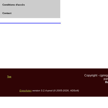
Conditions d'accès
Contact
Copyright - cgmr
Top
pa
Re
ExpoActes
version 3.2.4-prod (©
2005-2026, ADSoft)