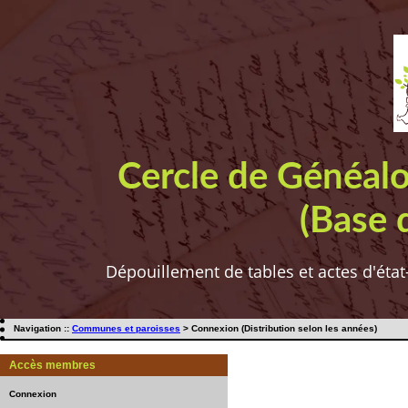
Cercle de Généal
(Base 
Dépouillement de tables et actes d'état
Navigation ::
Communes et paroisses
> Connexion (Distribution selon les années)
Accès membres
Connexion