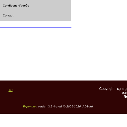
Conditions d'accès
Contact
Copyright - cgmr
Top
pa
Re
ExpoActes
version 3.2.4-prod (©
2005-2026, ADSoft)