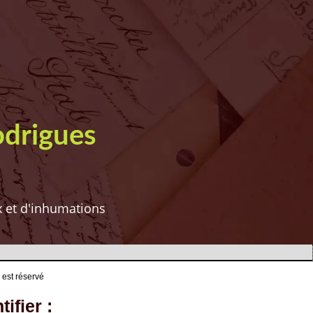
odrigues
ux et d'inhumations
 est réservé
ifier :