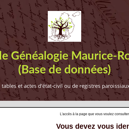
de Généalogie Maurice-R
(Base de données)
ables et actes d'état-civil ou de registres paroissia
L'accès à la page que vous voulez consulter
Vous devez vous ident