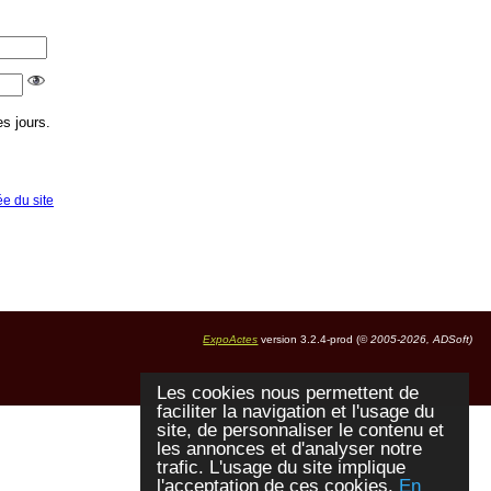
s jours.
ée du site
ExpoActes
version 3.2.4-prod (©
2005-2026, ADSoft)
Les cookies nous permettent de
faciliter la navigation et l'usage du
site, de personnaliser le contenu et
les annonces et d'analyser notre
trafic. L'usage du site implique
l'acceptation de ces cookies.
En