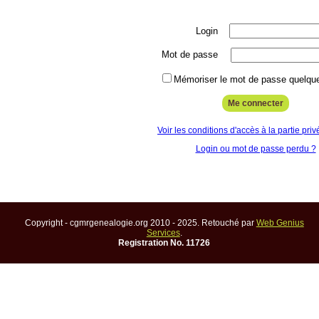
Login
Mot de passe
Mémoriser le mot de passe quelque
Voir les conditions d'accès à la partie priv
Login ou mot de passe perdu ?
Copyright - cgmrgenealogie.org 2010 - 2025. Retouché par
Web Genius
Services
.
Registration No. 11726