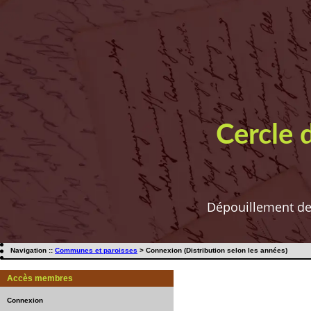
Cercle 
Dépouillement de t
Navigation ::
Communes et paroisses
> Connexion (Distribution selon les années)
Accès membres
Connexion