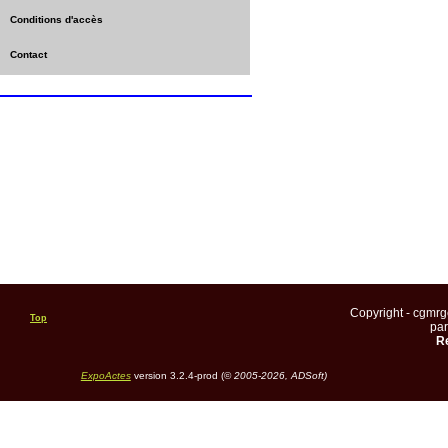
Conditions d'accès
Contact
Copyright - cgmr
Top
pa
Re
ExpoActes
version 3.2.4-prod (©
2005-2026, ADSoft)