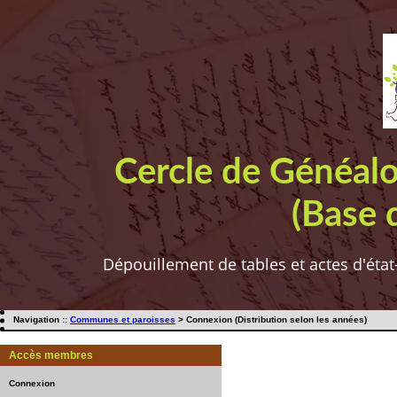
Cercle de Généal
(Base 
Dépouillement de tables et actes d'état
Navigation ::
Communes et paroisses
> Connexion (Distribution selon les années)
Accès membres
Connexion