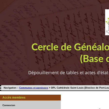
Cercle de Généal
(Base 
Dépouillement de tables et actes d'état
Navigation ::
Communes et paroisses
> DPL Cathédrale Saint Louis [Diocèse de Port-Loui
Accès membres
Connexion