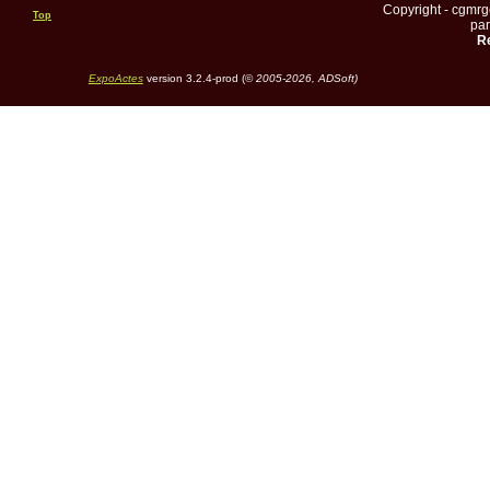
Copyright - cgmr
Top
pa
Re
ExpoActes
version 3.2.4-prod (©
2005-2026, ADSoft)