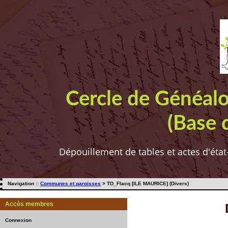
Cercle de Généal
(Base 
Dépouillement de tables et actes d'état
Navigation ::
Communes et paroisses
> TD_Flacq [ILE MAURICE] (Divers)
Accès membres
Connexion