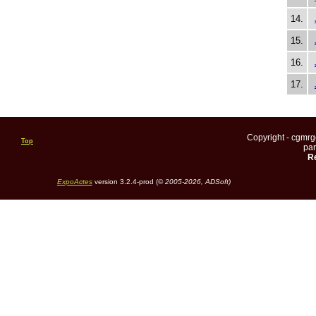
14.
15.
16.
17.
Copyright - cgmr
Top
pa
Re
ExpoActes
version 3.2.4-prod (©
2005-2026, ADSoft)