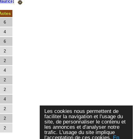
aurice]
Actes
6
4
6
2
2
4
2
2
4
2
Les cookies nous permettent de
faciliter la navigation et l'usage du
2
site, de personnaliser le contenu et
les annonces et d'analyser notre
2
trafic. L'usage du site implique
l'acceptation de ces cookies.
En