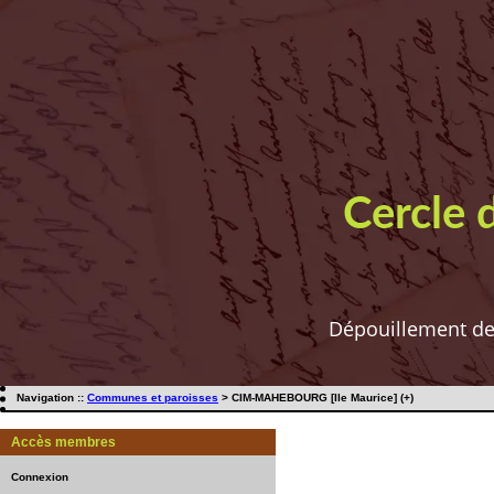
Cercle 
Dépouillement de t
Navigation ::
Communes et paroisses
> CIM-MAHEBOURG [Ile Maurice] (+)
Accès membres
Connexion