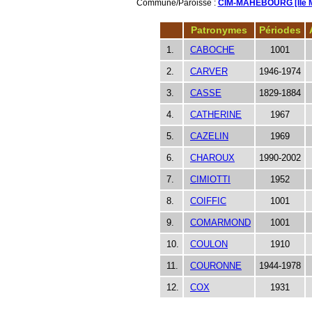
Commune/Paroisse :
CIM-MAHEBOURG [Ile M
Patronymes
Périodes
1.
CABOCHE
1001
2.
CARVER
1946-1974
3.
CASSE
1829-1884
4.
CATHERINE
1967
5.
CAZELIN
1969
6.
CHAROUX
1990-2002
7.
CIMIOTTI
1952
8.
COIFFIC
1001
9.
COMARMOND
1001
10.
COULON
1910
11.
COURONNE
1944-1978
12.
COX
1931