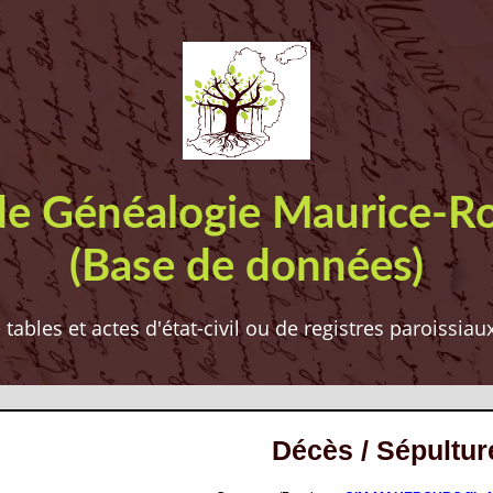
de Généalogie Maurice-R
(Base de données)
ables et actes d'état-civil ou de registres paroissia
Décès / Sépultur