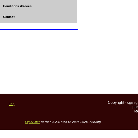
Conditions d'accès
Contact
Copyright - cgmr
Top
pa
Re
ExpoActes
version 3.2.4-prod (©
2005-2026, ADSoft)