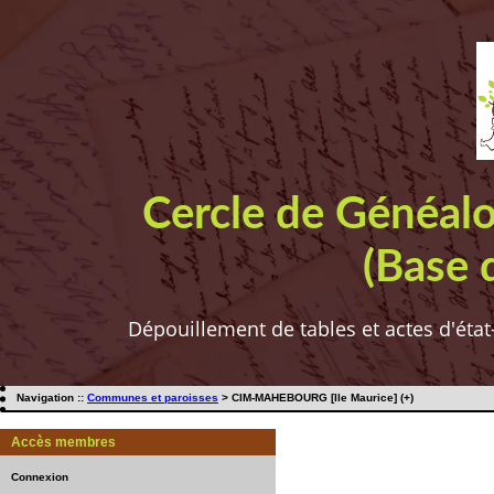
Cercle de Généal
(Base 
Dépouillement de tables et actes d'état
Navigation ::
Communes et paroisses
> CIM-MAHEBOURG [Ile Maurice] (+)
Accès membres
Connexion