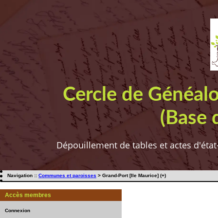
Cercle de Généal
(Base 
Dépouillement de tables et actes d'état
Navigation ::
Communes et paroisses
> Grand-Port [Ile Maurice] (+)
Accès membres
Connexion