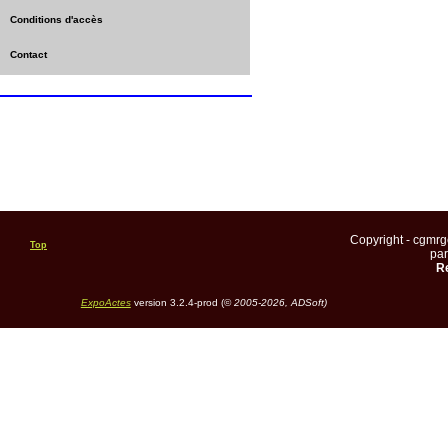
Conditions d'accès
Contact
Copyright - cgmr
Top
pa
Re
ExpoActes
version 3.2.4-prod (©
2005-2026, ADSoft)