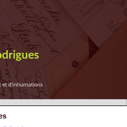
odrigues
ux et d'inhumations
es