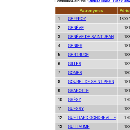
Commune/Paroisse :
Rivière Noire_ Black Rive
Patronymes
Péri
1.
GEFFROY
1800-
2.
GENÈVE
18
3.
GENÈVE DE SAINT JEAN
18
4.
GENIER
18
5.
GERTRUDE
18
6.
GILLES
18
7.
GOMES
18
8.
GOUREL DE SAINT PERN
18
9.
GRAPOTTE
18
10.
GRÉSY
17
11.
GUESSY
18
12.
GUETTARD GONDREVILLE
17
13.
GUILLAUME
18