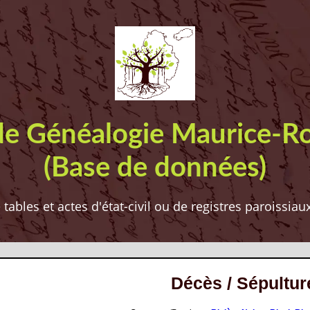
de Généalogie Maurice-R
(Base de données)
ables et actes d'état-civil ou de registres paroissia
Décès / Sépultur