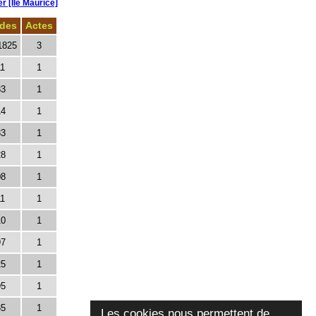
r [Ile Maurice]
odes
Actes
1825
3
11
1
33
1
14
1
33
1
28
1
08
1
11
1
10
1
97
1
25
1
95
1
35
1
Les cookies nous permettent de