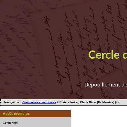
Cercle 
Dépouillement de t
Navigation ::
Communes et paroisses
> Rivière Noire_ Black River [Ile Maurice] (+)
Accès membres
Connexion