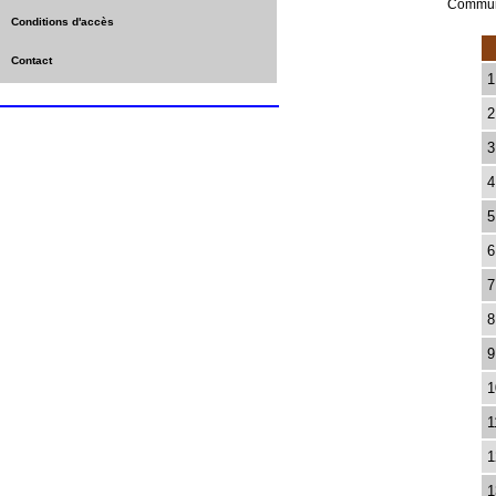
Commun
Conditions d'accès
Contact
1
2
3
4
5
6
7
8
9
1
1
1
1