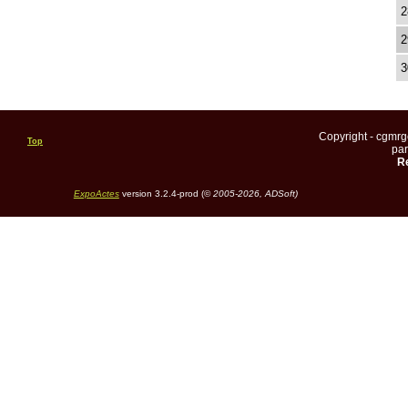
2
2
3
Copyright - cgmr
Top
pa
Re
ExpoActes
version 3.2.4-prod (©
2005-2026, ADSoft)