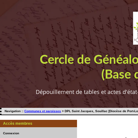
Cercle de Généal
(Base 
Dépouillement de tables et actes d'état
Navigation ::
Communes et paroisses
> DPL Saint Jacques, Souillac [Diocèse de Port-Lou
Accès membres
Connexion