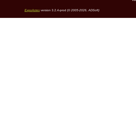
ExpoActes
version 3.2.4-prod (©
2005-2026, ADSoft)