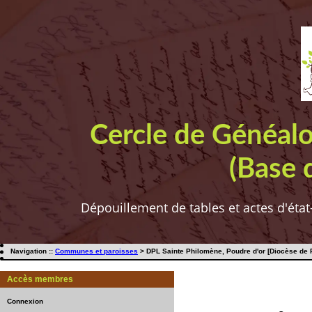
Cercle de Généal
(Base 
Dépouillement de tables et actes d'état
Navigation ::
Communes et paroisses
> DPL Sainte Philomène, Poudre d'or [Diocèse de Po
Accès membres
Connexion