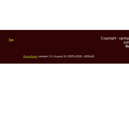
Copyright - cgmr
Top
pa
Re
ExpoActes
version 3.2.4-prod (©
2005-2026, ADSoft)