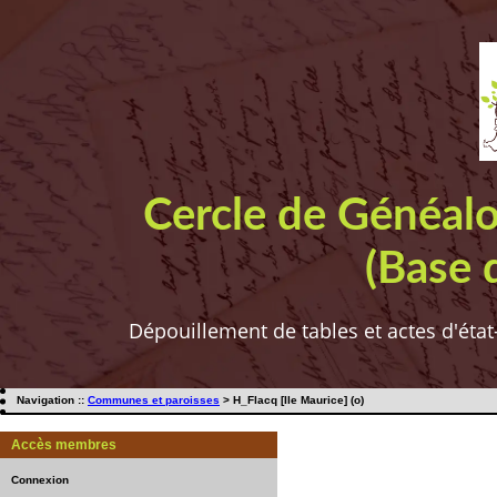
Cercle de Généal
(Base 
Dépouillement de tables et actes d'état
Navigation ::
Communes et paroisses
> H_Flacq [Ile Maurice] (o)
Accès membres
Connexion